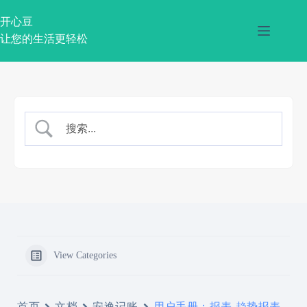
跳
过
开心豆
内
让您的生活更轻松
容
View Categories
首页
文档
安逸记账
用户手册：报表-趋势报表