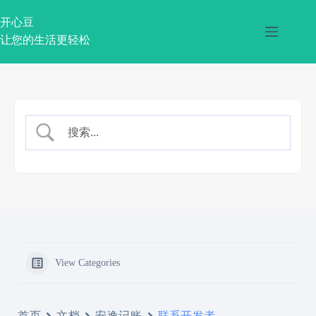
跳
过
开心豆
内
让您的生活更轻松
容
View Categories
首页
文档
安逸记账
联系开发者